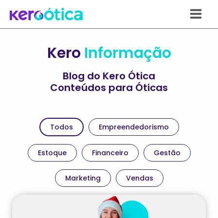
Ir
para
o
conteúdo
Kero
Informação
Blog do Kero Ótica
Conteúdos para Óticas
Todos
Empreendedorismo
Estoque
Financeiro
Gestão
Marketing
Vendas