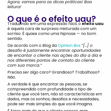
Agora, vamos para as dicas práticas! Boa
leitura!
O que é o efeito uau?
Traduzindo em uma expressão fácil, o
efeito uau
é aquela cara de surpresa misturada com um
sorriso. É quase como uma hipnose — no bom
sentido.
De acordo com o Blog da
Opinion Box
“[…] o
desafio é justamente encontrar oportunidades
de encantar o cliente nas ações do dia a dia e
nos diferentes pontos de contato do cliente
com sua marca.”
Precisa ser algo caro? Grandioso? Trabalhoso?
Não.
A verdade é que encantar as pessoas, se
compreendido com profundidade o tipo de
cliente que você tem, não só características em
dados, mas os sonhos, desafios e necessidades,
pode ser mais simples do que você imagina.
É fazer mais do que o cliente espera, mas