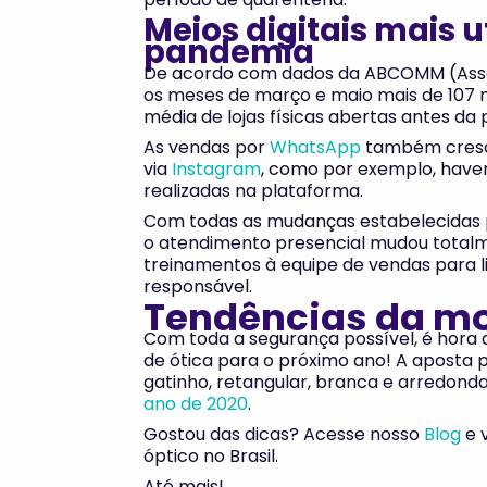
Meios digitais mais u
pandemia
De acordo com dados da ABCOMM (Associ
os meses de março e maio mais de 107 mi
média de lojas físicas abertas antes da
As vendas por
WhatsApp
também cresce
via
Instagram
, como por exemplo, have
realizadas na plataforma.
Com todas as mudanças estabelecidas 
o atendimento presencial mudou totalme
treinamentos à equipe de vendas para l
responsável.
Tendências da mo
Com toda a segurança possível, é hora 
de ótica para o próximo ano! A aposta p
gatinho, retangular, branca e arredond
ano de 2020
.
Gostou das dicas? Acesse nosso
Blog
e 
óptico no Brasil.
Até mais!